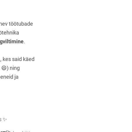
õnev töötubade
öötehnika
gviltimine
.
, kes said käed
 😄) ning
eneid ja
ks ✨