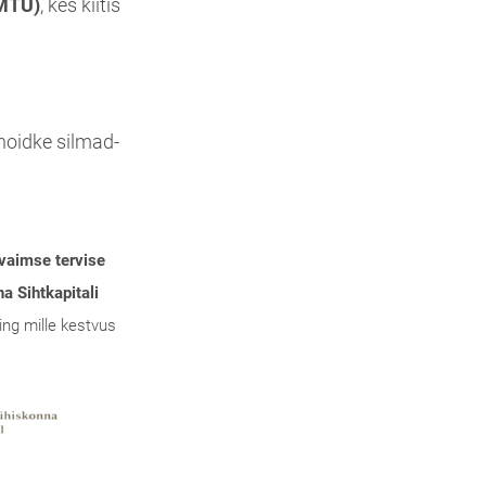
 MTÜ)
, kes kiitis
i, hoidke silmad-
vaimse tervise
a Sihtkapitali
ing mille kestvus