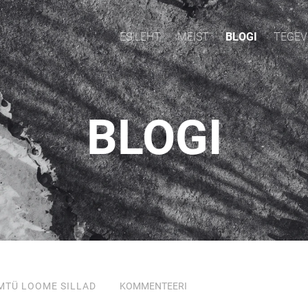
ESILEHT
MEIST
BLOGI
TEGEV
BLOGI
MTÜ LOOME SILLAD
KOMMENTEERI