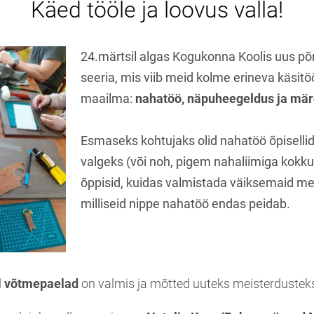
Käed tööle ja loovus valla!
24.märtsil algas Kogukonna Koolis uus p
seeria, mis viib meid kolme erineva käsit
maailma:
nahatöö, näpuheegeldus ja mär
Esmaseks kohtujaks olid nahatöö õpisellid
valgeks (või noh, pigem nahaliimiga kokku
õppisid, kuidas valmistada väiksemaid me
milliseid nippe nahatöö endas peidab.
d
võtmepaelad
on valmis ja mõtted uuteks meisterduste