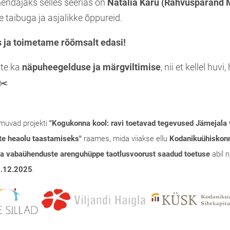
hendajaks selles seerias on
Natalia Karu (Rahvuspärand
re taibuga ja asjalikke õppureid.
 ja toimetame rõõmsalt edasi!
tte ka
näpuheegelduse ja märgviltimise
, nii et kellel huv
✂️
imuvad projekti
"Kogukonna kool: ravi toetavad tegevused Jämejala 
te heaolu taastamiseks"
raames, mida viiakse ellu
Kodanikuühiskonn
a vabaühenduste arenguhüppe taotlusvoorust saadud toetuse
abil n
.12.2025
.