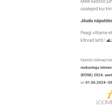
Meie käsitöö ju
osalejaid kui kii
Jõudu näputöös
Peagi võtame e
kõrvad lahti ! 
Käsitöö töötoad
to
raskustega inimes
(KÜSK) 2024. aast
on
01.06.2024–30